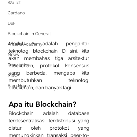
Wallet
Cardano
DeFi
Blockchain in General
Modul 2 adalah pengantar 
Ardana Academy
teknologi blockchain. Di sini, kita 
News
akan membahas tiga arsitektur 
Translation
blockchain, protokol konsensus 
yang berbeda, mengapa kita 
Misc
membutuhkan teknologi 
Blog Home
blockchain, dan banyak lagi.
Apa itu Blockchain?
Blockchain adalah database 
terdesentralisasi terdistribusi yang 
diatur oleh protokol yang 
memungkinkan transaksi peer-to-