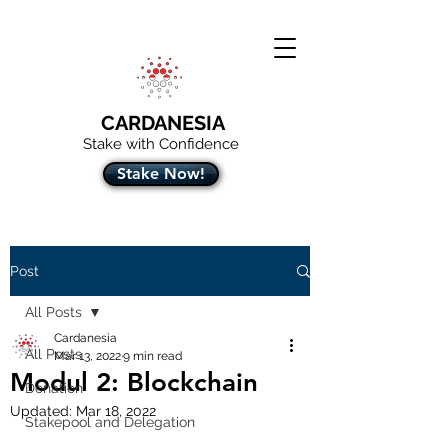
CARDANESIA
Stake with Confidence
Stake Now!
Post
All Posts
Cardanesia
All Posts
Mar 13, 2022
9 min read
Modul 2: Blockchain
Donation
Updated:
Mar 18, 2022
Stakepool and Delegation