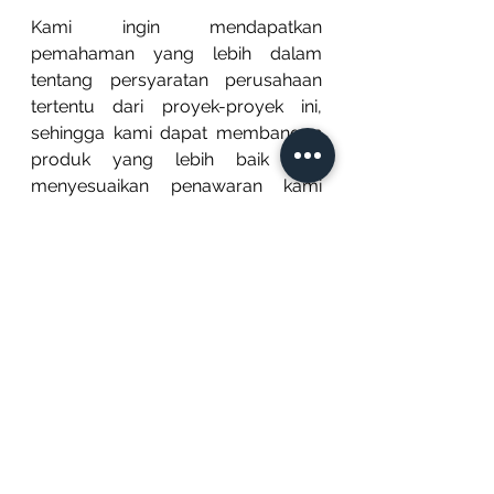
Kami ingin mendapatkan 
pemahaman yang lebih dalam 
tentang persyaratan perusahaan 
tertentu dari proyek-proyek ini, 
sehingga kami dapat membangun 
produk yang lebih baik dan 
menyesuaikan penawaran kami 
dengan lebih akurat. Kami ingin 
membantu membentuk masa 
depan ekosistem blockchain tingkat 
perusahaan dengan memanfaatkan 
teknologi blockchain untuk 
ekonomi yang lebih 
terdesentralisasi - baik melalui 
produk dan solusi yang kami 
bangun, dan segala sesuatu yang 
diwakili oleh kerangka kerja ini. Kami 
percaya bahwa semangat 