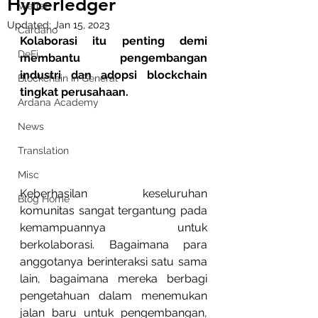
Hyperledger
Wallet
Updated:
Jan 15, 2023
Cardano
Kolaborasi itu penting demi 
DeFi
membantu pengembangan 
industri dan adopsi blockchain 
Blockchain in General
tingkat perusahaan.
Ardana Academy
News
Translation
Misc
Keberhasilan keseluruhan 
Blog Home
komunitas sangat tergantung pada 
kemampuannya untuk 
berkolaborasi. Bagaimana para 
anggotanya berinteraksi satu sama 
lain, bagaimana mereka berbagi 
pengetahuan dalam menemukan 
jalan baru untuk pengembangan, 