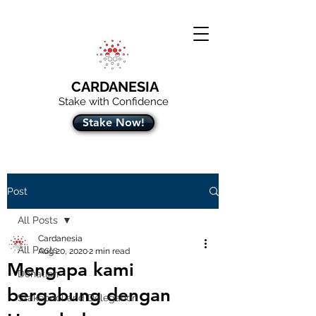
CARDANESIA
Stake with Confidence
Stake Now!
Post
All Posts
Cardanesia
All Posts
Aug 20, 2020
2 min read
Mengapa kami
Donation
bergabung dengan
Stakepool and Delegation