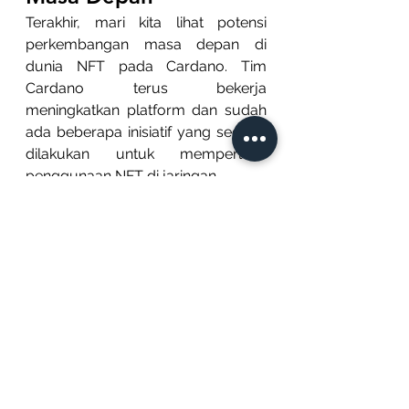
Terakhir, mari kita lihat potensi 
perkembangan masa depan di 
dunia NFT pada Cardano. Tim 
Cardano terus bekerja 
meningkatkan platform dan sudah 
ada beberapa inisiatif yang sedang 
dilakukan untuk memperluas 
penggunaan NFT di jaringan.
Misalnya, Tim Cardano sedang 
mengerjakan projek yang disebut 
‘Project Catalyst’ yang merupakan 
dana inovasi terdesentralisasi yang 
memungkinkan komunitas untuk 
memberikan suara pada proposal 
pendanaan.Ini dapat mengarah 
pada proyek baru dan menarik di 
ruang NFT dan selanjutnya dapat 