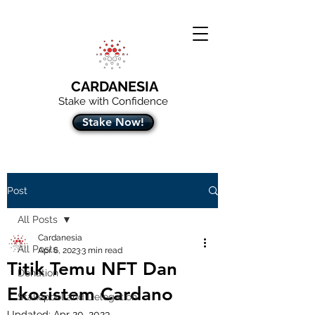
CARDANESIA
Stake with Confidence
Stake Now!
Post
All Posts
Cardanesia
All Posts
Apr 6, 2023
3 min read
Titik Temu NFT Dan
Donation
Ekosistem Cardano
Stakepool and Delegation
Updated:
Apr 20, 2023